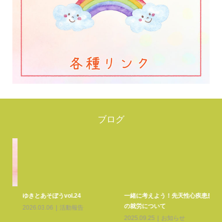
ブログ
ゆきとあそぼうvol.24
一緒に考えよう！先天性心疾患患者
ゆ
の就労について
2026.03.06
活動報告
20
2025.09.25
お知らせ