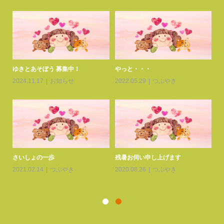
患者
ゆきとあそぼう 募集中！
やっと・・・
ゆ
2024.11.17
お知らせ
2022.05.29
つぶやき
20
さいしょの一歩
残暑お伺い申し上げます
交
2021.02.14
つぶやき
2020.08.26
つぶやき
20