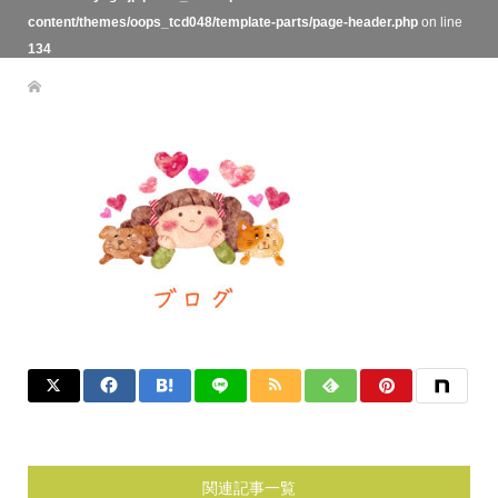
content/themes/oops_tcd048/template-parts/page-header.php
on line
134
関連記事一覧