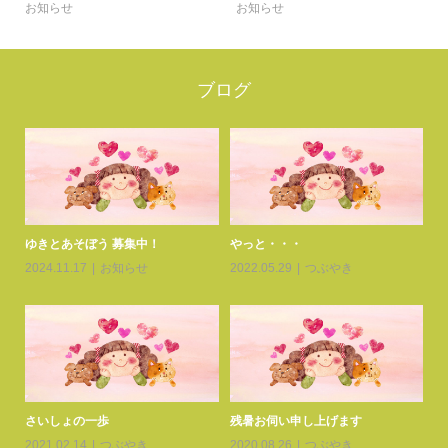
お知らせ
お知らせ
ブログ
患者
ゆきとあそぼう 募集中！
やっと・・・
ゆ
2024.11.17
お知らせ
2022.05.29
つぶやき
20
さいしょの一歩
残暑お伺い申し上げます
交
2021.02.14
つぶやき
2020.08.26
つぶやき