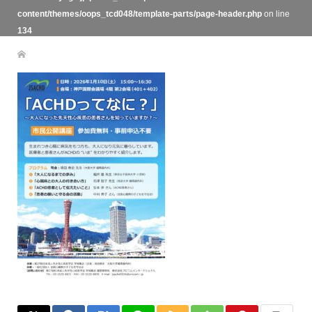
content/themes/oops_tcd048/template-parts/page-header.php
on line
134