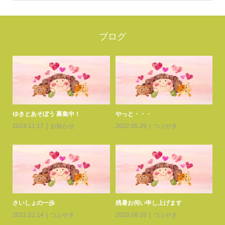
ブログ
ゆきとあそぼうvol.24
一緒に考えよう！先天性心疾患患者
の就労について
2026.03.06
活動報告
2025.09.25
お知らせ
交流会わいわいのお知らせ
ゆきとあそぼうvol.23