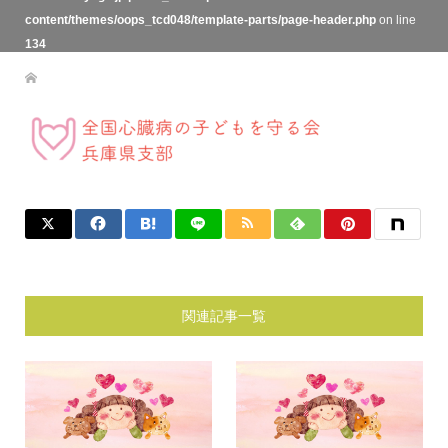
content/themes/oops_tcd048/template-parts/page-header.php
on line
134
関連記事一覧