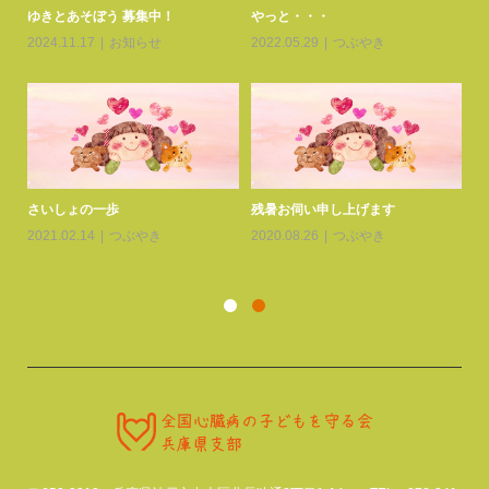
患者
ゆきとあそぼう 募集中！
やっと・・・
ゆ
2024.11.17
お知らせ
2022.05.29
つぶやき
20
さいしょの一歩
残暑お伺い申し上げます
交
2021.02.14
つぶやき
2020.08.26
つぶやき
20